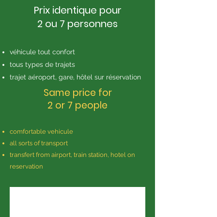
Prix identique pour
2 ou 7 personnes​
véhicule tout confort
tous types de trajets
trajet aéroport, gare, hôtel sur réservation
Same price for
2 or 7 people​
comfortable vehicule
all sorts of transport
transfert from airport, train station, hotel on
reservation