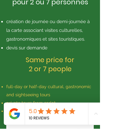
pour 2 ou 7 personnes
création de journée ou demi-journée à
la carte associant visites culturelles,
gastronomiques et sites touristiques.
devis sur demande
Same price for
2 or 7 people​
full-day or half-day cultural, gastronomic
and sightseeing tours
private tours from sarlat
quote on request